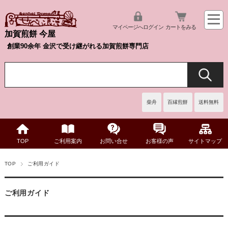
マイページへログイン
カートをみる
加賀煎餅 今屋
創業90余年 金沢で受け継がれる加賀煎餅専門店
柴舟
百縁煎餅
送料無料
TOP
ご利用案内
お問い合せ
お客様の声
サイトマップ
TOP
ご利用ガイド
ご利用ガイド