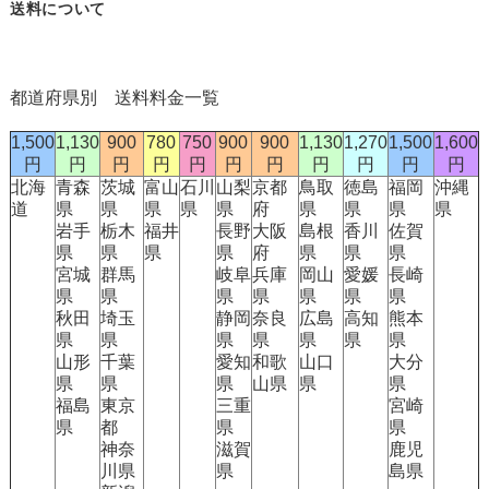
送料について
都道府県別 送料料金一覧
1,500
1,130
900
780
750
900
900
1,130
1,270
1,500
1,600
円
円
円
円
円
円
円
円
円
円
円
北海
青森
茨城
富山
石川
山梨
京都
鳥取
徳島
福岡
沖縄
道
県
県
県
県
県
府
県
県
県
県
岩手
栃木
福井
長野
大阪
島根
香川
佐賀
県
県
県
県
府
県
県
県
宮城
群馬
岐阜
兵庫
岡山
愛媛
長崎
県
県
県
県
県
県
県
秋田
埼玉
静岡
奈良
広島
高知
熊本
県
県
県
県
県
県
県
山形
千葉
愛知
和歌
山口
大分
県
県
県
山県
県
県
福島
東京
三重
宮崎
県
都
県
県
神奈
滋賀
鹿児
川県
県
島県