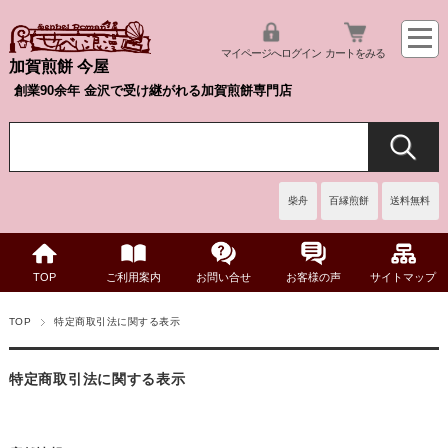
マイページへログイン
カートをみる
加賀煎餅 今屋
創業90余年 金沢で受け継がれる加賀煎餅専門店
柴舟
百縁煎餅
送料無料
TOP
ご利用案内
お問い合せ
お客様の声
サイトマップ
TOP
特定商取引法に関する表示
特定商取引法に関する表示