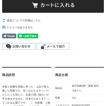
返品についての詳細はこちら
レビューはありません
商品説明
商品仕様
金沢百縁煎餅「銘菓 柴舟」
生姜と砂糖を煎餅に塗った、上品で落ち
製品名:
着いた煎餅です。甘いながらもサッパリ
３枚入り
としたくち当たり、生姜の深い味わいが
型番:
120
手を休ませません。日本の心をくすぐっ
てくれるお菓子です。 / 内容量：３枚
ＪＡＮコード:
4516037010081