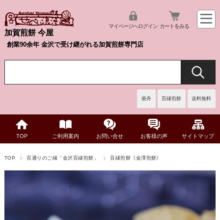
マイページへログイン
カートをみる
加賀煎餅 今屋
創業90余年 金沢で受け継がれる加賀煎餅専門店
柴舟
百縁煎餅
送料無料
TOP
ご利用案内
お問い合せ
お客様の声
サイトマップ
TOP
百通りのご縁「金沢百縁煎餅」
百縁煎餅《金澤煎餅》