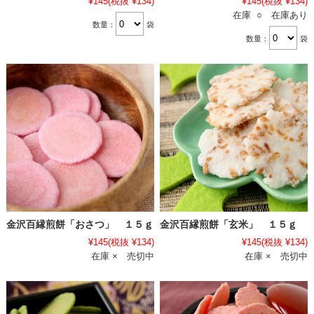
¥145
(税抜 ¥134)
¥145
(税抜 ¥134)
在庫 ○ 在庫あり
数量：
袋
数量：
袋
金沢百縁煎餅「おさつ」 １５ｇ
金沢百縁煎餅「玄米」 １５ｇ
¥145
(税抜 ¥134)
¥145
(税抜 ¥134)
在庫 × 売切中
在庫 × 売切中