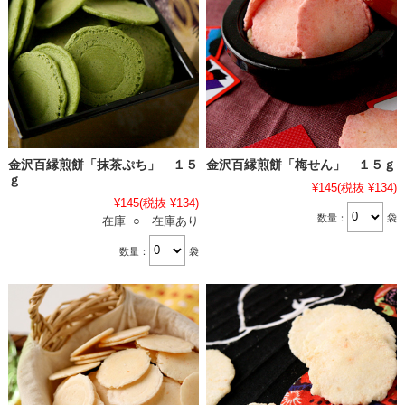
金沢百縁煎餅「抹茶ぷち」 １５
金沢百縁煎餅「梅せん」 １５ｇ
ｇ
¥145
(税抜 ¥134)
¥145
(税抜 ¥134)
数量：
袋
在庫 ○ 在庫あり
数量：
袋