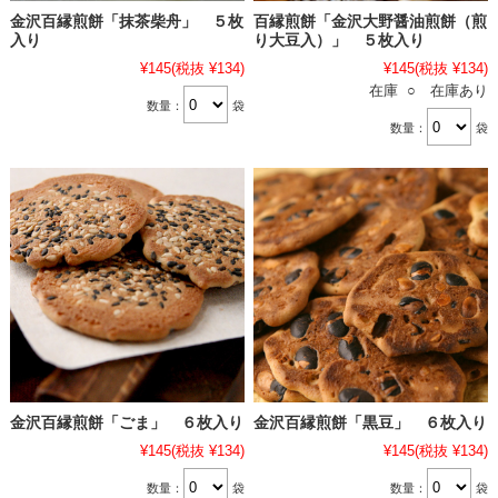
金沢百縁煎餅「抹茶柴舟」 ５枚
百縁煎餅「金沢大野醤油煎餅（煎
入り
り大豆入）」 ５枚入り
¥145
(税抜 ¥134)
¥145
(税抜 ¥134)
在庫 ○ 在庫あり
数量：
袋
数量：
袋
金沢百縁煎餅「ごま」 ６枚入り
金沢百縁煎餅「黒豆」 ６枚入り
¥145
(税抜 ¥134)
¥145
(税抜 ¥134)
数量：
袋
数量：
袋