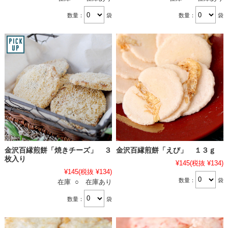
数量：
袋
数量：
袋
金沢百縁煎餅「焼きチーズ」 ３
金沢百縁煎餅「えび」 １３ｇ
枚入り
¥145
(税抜 ¥134)
¥145
(税抜 ¥134)
数量：
袋
在庫 ○ 在庫あり
数量：
袋