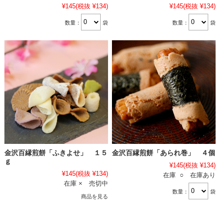
¥145
(税抜 ¥134)
¥145
(税抜 ¥134)
数量：
袋
数量：
袋
金沢百縁煎餅「ふきよせ」 １５
金沢百縁煎餅「あられ巻」 ４個
ｇ
¥145
(税抜 ¥134)
¥145
(税抜 ¥134)
在庫 ○ 在庫あり
在庫 × 売切中
数量：
袋
商品を見る