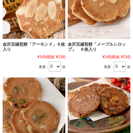
金沢百縁煎餅「アーモンド」６枚
金沢百縁煎餅「メープルシロッ
入り
プ」 ６枚入り
¥145
(税抜 ¥134)
¥145
(税抜 ¥134)
数量：
袋
数量：
袋