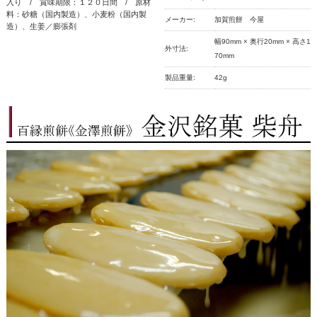
入り / 賞味期限：１２０日間 / 原材
料：砂糖（国内製造）、小麦粉（国内製
メーカー:
加賀煎餅 今屋
造）、生姜／膨張剤
幅90mm × 奥行20mm × 高さ1
外寸法:
70mm
製品重量:
42g