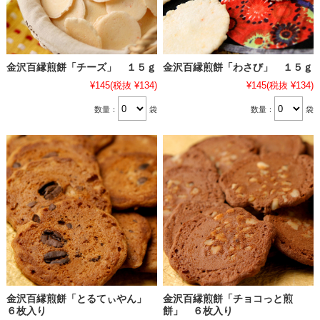
金沢百縁煎餅「チーズ」 １５ｇ
金沢百縁煎餅「わさび」 １５ｇ
¥145
(税抜 ¥134)
¥145
(税抜 ¥134)
数量：
袋
数量：
袋
金沢百縁煎餅「とるてぃやん」
金沢百縁煎餅「チョコっと煎
６枚入り
餅」 ６枚入り