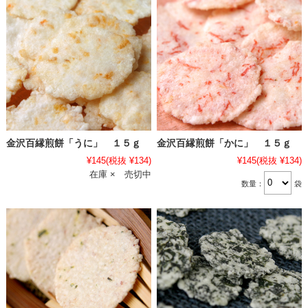
金沢百縁煎餅「うに」 １５ｇ
金沢百縁煎餅「かに」 １５ｇ
¥145
(税抜 ¥134)
¥145
(税抜 ¥134)
在庫 × 売切中
数量：
袋