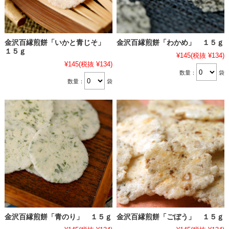
金沢百縁煎餅「いかと青じそ」
金沢百縁煎餅「わかめ」 １５ｇ
１５ｇ
¥145
(税抜 ¥134)
¥145
(税抜 ¥134)
数量：
袋
数量：
袋
金沢百縁煎餅「青のり」 １５ｇ
金沢百縁煎餅「ごぼう」 １５ｇ