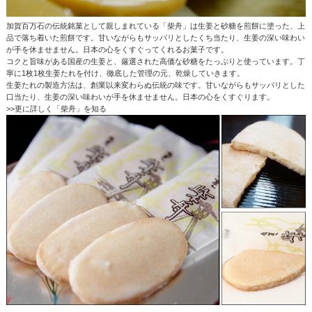
加賀百万石の伝統銘菓として親しまれている「柴舟」は生姜と砂糖を煎餅に塗った、上
品で落ち着いた煎餅です。甘いながらもサッパリとしたくち当たり、生姜の深い味わい
が手を休ませません。日本の心をくすぐってくれるお菓子です。
コクと旨味がある国産の生姜と、厳選された高価な砂糖をたっぷりと使っています。丁
寧に1枚1枚生姜たれを付け、徹底した管理の元、乾燥していきます。
生姜たれの製造方法は、創業以来変わらぬ伝統の味です。甘いながらもサッパリとした
口当たり、生姜の深い味わいが手を休ませません。日本の心をくすぐります。
>>更に詳しく「柴舟」を知る