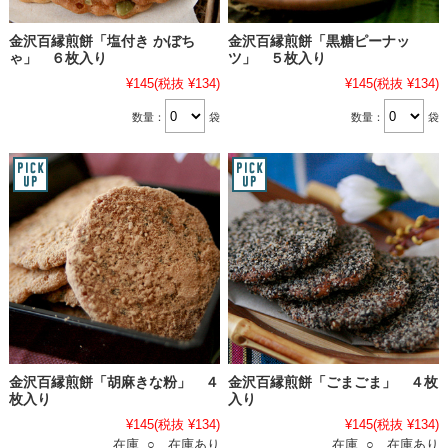
金沢百縁煎餅「塩付き かぼち
金沢百縁煎餅「黒糖ピーナッ
ゃ」 ６枚入り
ツ」 ５枚入り
¥145
(税抜 ¥134)
¥145
(税抜 ¥134)
数量：
袋
数量：
袋
金沢百縁煎餅「胡麻きな粉」 ４
金沢百縁煎餅「ごまごま」 ４枚
枚入り
入り
¥145
(税抜 ¥134)
¥145
(税抜 ¥134)
在庫 ○ 在庫あり
在庫 ○ 在庫あり