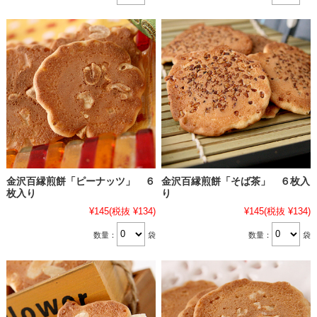
金沢百縁煎餅「ピーナッツ」 ６
金沢百縁煎餅「そば茶」 ６枚入
枚入り
り
¥145
(税抜 ¥134)
¥145
(税抜 ¥134)
数量：
袋
数量：
袋