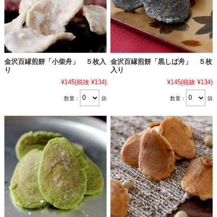
金沢百縁煎餅「小柴舟」 ５枚入
金沢百縁煎餅「黒しば舟」 ５枚
り
入り
¥145
(税抜 ¥134)
¥145
(税抜 ¥134)
数量：
袋
数量：
袋